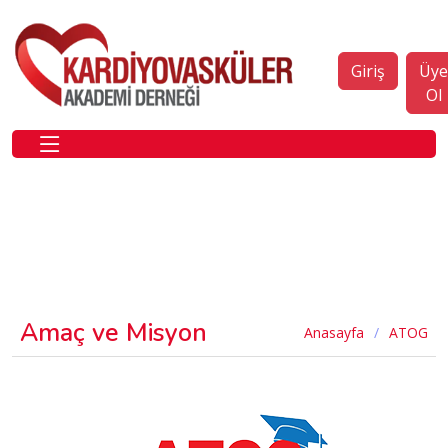
Giriş
Üy
Ol
Amaç ve Misyon
Anasayfa
ATOG