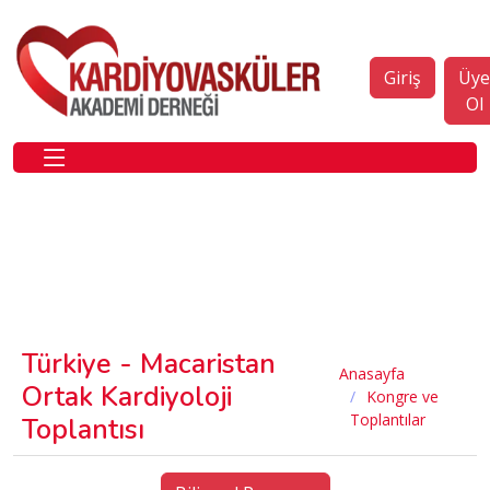
Giriş
Üy
Ol
Türkiye - Macaristan
Anasayfa
Ortak Kardiyoloji
Kongre ve
Toplantılar
Toplantısı