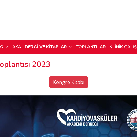
OG
AKA
DERGİ VE KİTAPLAR
TOPLANTILAR
KLİNİK ÇALI
Toplantısı 2023
Kongre Kitabı