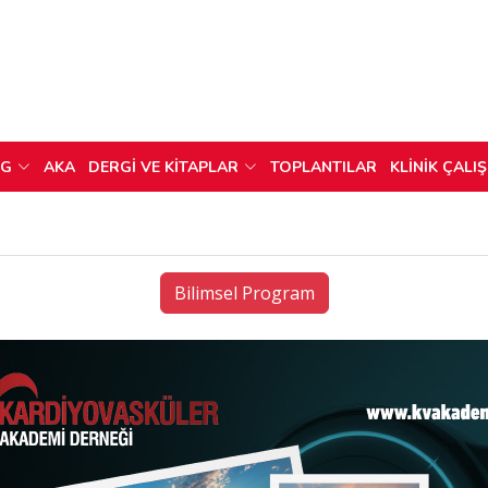
OG
AKA
DERGİ VE KİTAPLAR
TOPLANTILAR
KLİNİK ÇALI
Bilimsel Program