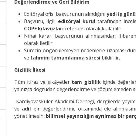
Değerlendirme ve Geri Bildirim
Editöryal ofis, başvurunun alındığını
yedi iş günü
Başvuru, ilgili
editöryal kurul
tarafından incel
COPE kılavuzları
referans olarak kullanılır.
Nihai karar, başvurunun alınmasından itibar
olarak iletilir.
Sürecin öngörülemeyen nedenlerle uzaması du
ve
tahmini tamamlanma süresi
bildirilir.
Gizlilik İlkesi
Tüm itiraz ve şikâyetler
tam gizlilik
içinde değerlen
yalnızca doğrudan değerlendirme ve çözümlemeden soru
Kardiyovasküler Akademi Derneği, dergilerde yayım
ve
adil
bir değerlendirme ortamında ele alınmasını; 
yönetilmesini
bilimsel yayıncılığın ayrılmaz bir par
n