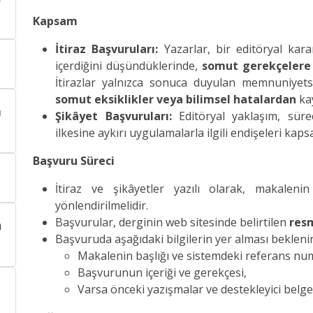
Kapsam
İtiraz Başvuruları:
Yazarlar, bir editöryal kara
içerdiğini düşündüklerinde,
somut gerekçelere 
İtirazlar yalnızca sonuca duyulan memnuniyetsi
somut eksiklikler veya bilimsel hatalardan
ka
a
Şikâyet Başvuruları:
Editöryal yaklaşım, süreç
ilkesine aykırı uygulamalarla ilgili endişeleri kaps
Başvuru Süreci
İtiraz ve şikâyetler yazılı olarak, makaleni
yönlendirilmelidir.
Başvurular, derginin web sitesinde belirtilen
resm
n
Başvuruda aşağıdaki bilgilerin yer alması beklenir
Makalenin başlığı ve sistemdeki referans nu
Başvurunun içeriği ve gerekçesi,
Varsa önceki yazışmalar ve destekleyici belge