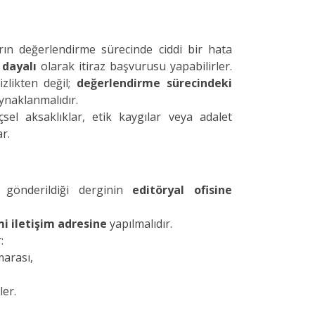
rın değerlendirme sürecinde ciddi bir hata
dayalı
olarak itiraz başvurusu yapabilirler.
zlikten değil;
değerlendirme sürecindeki
ynaklanmalıdır.
sel aksaklıklar, etik kaygılar veya adalet
ar.
n gönderildiği derginin
editöryal ofisine
i iletişim adresine
yapılmalıdır.
:
marası,
ler.