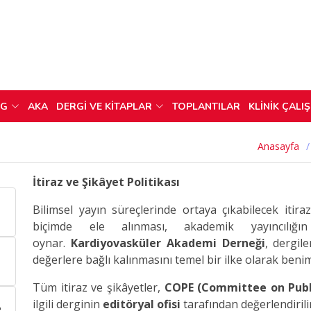
OG
AKA
DERGİ VE KİTAPLAR
TOPLANTILAR
KLİNİK ÇALI
Anasayfa
İtiraz ve Şikâyet Politikası
Bilimsel yayın süreçlerinde ortaya çıkabilecek itira
biçimde ele alınması, akademik yayıncılığın
oynar.
Kardiyovasküler Akademi Derneği
, dergil
değerlere bağlı kalınmasını temel bir ilke olarak beni
Tüm itiraz ve şikâyetler,
COPE (Committee on Publi
ilgili derginin
editöryal ofisi
tarafından değerlendirilir
e