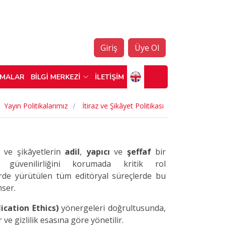
Giriş
Üye Ol
ŞMALAR
BİLGİ MERKEZİ
İLETİŞİM
Yayın Politikalarımız
İtiraz ve Şikâyet Politikası
z ve şikâyetlerin
adil
,
yapıcı
ve
şeffaf
bir
 güvenilirliğini korumada kritik rol
erde yürütülen tüm editöryal süreçlerde bu
mser.
cation Ethics)
yönergeleri doğrultusunda,
 ve gizlilik esasına göre yönetilir.