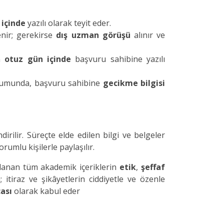
 içinde
yazılı olarak teyit eder.
enir; gerekirse
dış uzman görüşü
alınır ve
en
otuz gün içinde
başvuru sahibine yazılı
rumunda, başvuru sahibine
gecikme bilgisi
dirilir. Süreçte elde edilen bilgi ve belgeler
mlu kişilerle paylaşılır.
lanan tüm akademik içeriklerin
etik
,
şeffaf
itiraz ve şikâyetlerin ciddiyetle ve özenle
çası
olarak kabul eder