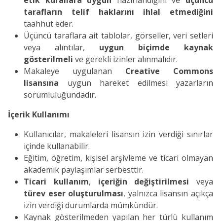
etik kurallara uygun
hazırlandığını ve
üçüncü
tarafların telif haklarını ihlal etmediğini
taahhüt eder.
Üçüncü taraflara ait tablolar, görseller, veri setleri
veya alıntılar,
uygun biçimde kaynak
gösterilmeli
ve gerekli izinler alınmalıdır.
Makaleye uygulanan
Creative Commons
lisansına
uygun hareket edilmesi yazarların
sorumluluğundadır.
İçerik Kullanımı
Kullanıcılar, makaleleri lisansın izin verdiği sınırlar
içinde kullanabilir.
Eğitim, öğretim, kişisel arşivleme ve ticari olmayan
akademik paylaşımlar serbesttir.
Ticari kullanım
,
içeriğin değiştirilmesi
veya
türev eser oluşturulması
, yalnızca lisansın açıkça
izin verdiği durumlarda mümkündür.
Kaynak gösterilmeden yapılan her türlü kullanım