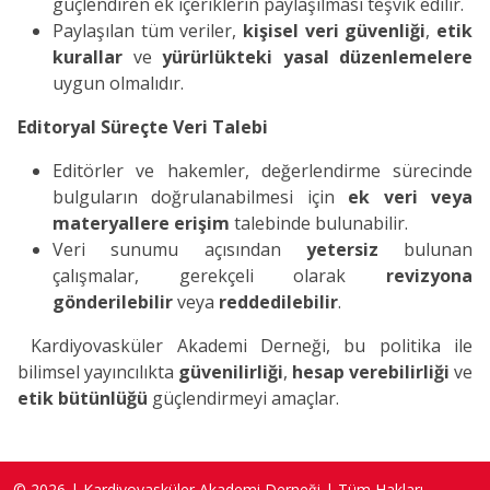
güçlendiren ek içeriklerin paylaşılması teşvik edilir.
Paylaşılan tüm veriler,
kişisel veri güvenliği
,
etik
kurallar
ve
yürürlükteki yasal düzenlemelere
uygun olmalıdır.
Editoryal Süreçte Veri Talebi
Editörler ve hakemler, değerlendirme sürecinde
bulguların doğrulanabilmesi için
ek veri veya
materyallere erişim
talebinde bulunabilir.
Veri sunumu açısından
yetersiz
bulunan
çalışmalar, gerekçeli olarak
revizyona
gönderilebilir
veya
reddedilebilir
.
Kardiyovasküler Akademi Derneği, bu politika ile
bilimsel yayıncılıkta
güvenilirliği
,
hesap verebilirliği
ve
etik bütünlüğü
güçlendirmeyi amaçlar.
© 2026 | Kardiyovasküler Akademi Derneği | Tüm Hakları